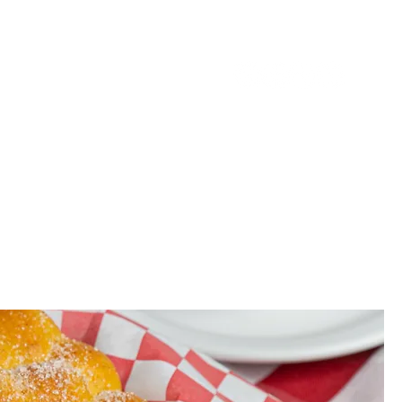
vados
More