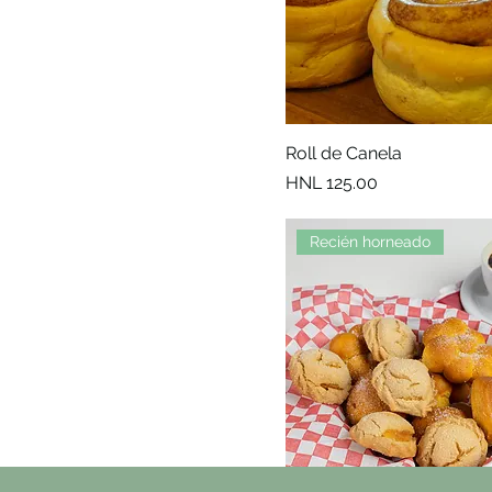
Roll de Canela
Precio
HNL 125.00
Recién horneado